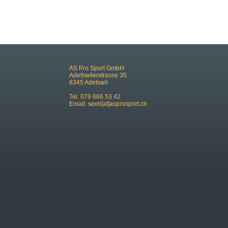
AS Pro Sport GmbH
Adetswilerstrasse 35
8345 Adetswil
Tel. 079 666 53 42
Email:
seeli[at]asprosport.ch