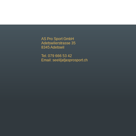
AS Pro Sport GmbH
Adetswilerstrasse 35
8345 Adetswil
Tel. 079 666 53 42
Email:
seeli[at]asprosport.ch