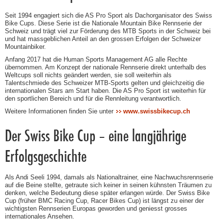
Seit 1994 engagiert sich die AS Pro Sport als Dachorganisator des Swiss
Bike Cups. Diese Serie ist die Nationale Mountain Bike Rennserie der
Schweiz und trägt viel zur Förderung des MTB Sports in der Schweiz bei
und hat massgeblichen Anteil an den grossen Erfolgen der Schweizer
Mountainbiker.
Anfang 2017 hat die Human Sports Management AG alle Rechte
übernommen. Am Konzept der nationale Rennserie direkt unterhalb des
Weltcups soll nichts geändert werden, sie soll weiterhin als
Talentschmiede des Schweizer MTB-Sports gelten und gleichzeitig die
internationalen Stars am Start haben. Die AS Pro Sport ist weiterhin für
den sportlichen Bereich und für die Rennleitung verantwortlich.
Weitere Informationen finden Sie unter
www.swissbikecup.ch
Der Swiss Bike Cup – eine langjährige
Erfolgsgeschichte
Als Andi Seeli 1994, damals als Nationaltrainer, eine Nachwuchsrennserie
auf die Beine stellte, getraute sich keiner in seinen kühnsten Träumen zu
denken, welche Bedeutung diese später erlangen würde. Der Swiss Bike
Cup (früher BMC Racing Cup, Racer Bikes Cup) ist längst zu einer der
wichtigsten Rennserien Europas geworden und geniesst grosses
internationales Ansehen.