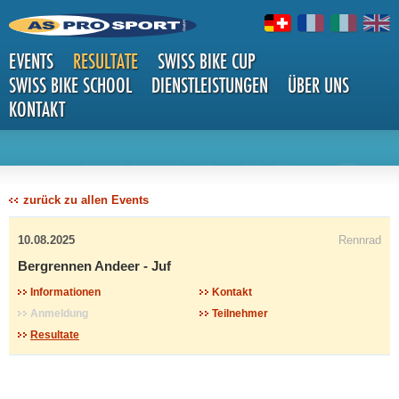
EVENTS
RESULTATE
SWISS BIKE CUP
SWISS BIKE SCHOOL
DIENSTLEISTUNGEN
ÜBER UNS
KONTAKT
DETAILS
zurück zu allen Events
10.08.2025
Rennrad
Bergrennen Andeer - Juf
Informationen
Kontakt
Anmeldung
Teilnehmer
Resultate