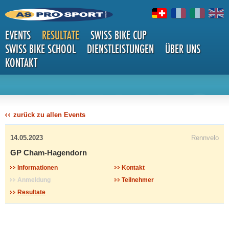
EVENTS
RESULTATE
SWISS BIKE CUP
SWISS BIKE SCHOOL
DIENSTLEISTUNGEN
ÜBER UNS
KONTAKT
DETAILS
zurück zu allen Events
14.05.2023
Rennvelo
GP Cham-Hagendorn
Informationen
Kontakt
Anmeldung
Teilnehmer
Resultate