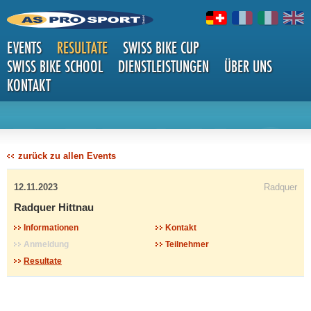
EVENTS
RESULTATE
SWISS BIKE CUP
SWISS BIKE SCHOOL
DIENSTLEISTUNGEN
ÜBER UNS
KONTAKT
DETAILS
zurück zu allen Events
12.11.2023
Radquer
Radquer Hittnau
Informationen
Kontakt
Anmeldung
Teilnehmer
Resultate