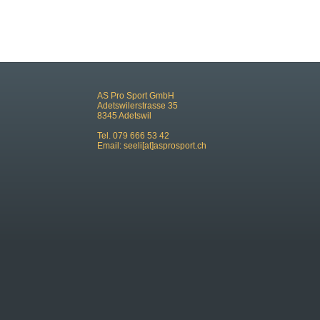
AS Pro Sport GmbH
Adetswilerstrasse 35
8345 Adetswil
Tel. 079 666 53 42
Email:
seeli[at]asprosport.ch