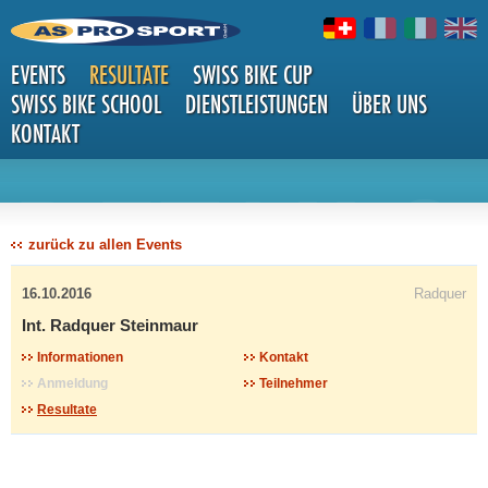
EVENTS
RESULTATE
SWISS BIKE CUP
SWISS BIKE SCHOOL
DIENSTLEISTUNGEN
ÜBER UNS
KONTAKT
DETAILS
zurück zu allen Events
16.10.2016
Radquer
Int. Radquer Steinmaur
Informationen
Kontakt
Anmeldung
Teilnehmer
Resultate