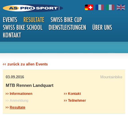
EVENTS
RESULTATE
SWISS BIKE CUP
SWISS BIKE SCHOOL
DIENSTLEISTUNGEN
ÜBER UNS
KONTAKT
DETAILS
zurück zu allen Events
03.09.2016
Mountainbike
MTB Rennen Landquart
Informationen
Kontakt
Anmeldung
Teilnehmer
Resultate