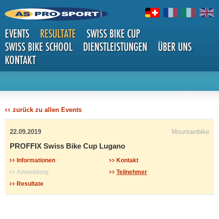
EVENTS
RESULTATE
SWISS BIKE CUP
SWISS BIKE SCHOOL
DIENSTLEISTUNGEN
ÜBER UNS
KONTAKT
DETAILS
zurück zu allen Events
22.09.2019
Mountainbike
PROFFIX Swiss Bike Cup Lugano
Informationen
Kontakt
Anmeldung
Teilnehmer
Resultate