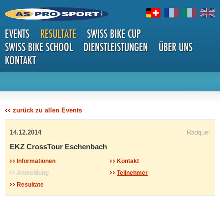
EVENTS
RESULTATE
SWISS BIKE CUP
SWISS BIKE SCHOOL
DIENSTLEISTUNGEN
ÜBER UNS
KONTAKT
DETAILS
zurück zu allen Events
14.12.2014
Radquer
EKZ CrossTour Eschenbach
Informationen
Kontakt
Anmeldung
Teilnehmer
Resultate