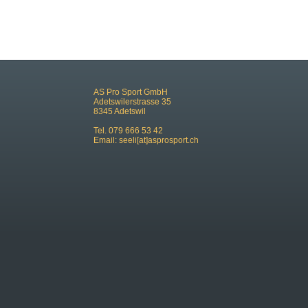
AS Pro Sport GmbH
Adetswilerstrasse 35
8345 Adetswil
Tel. 079 666 53 42
Email:
seeli[at]asprosport.ch