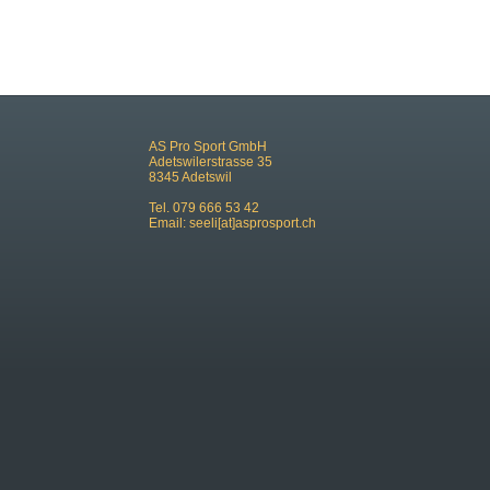
AS Pro Sport GmbH
Adetswilerstrasse 35
8345 Adetswil
Tel. 079 666 53 42
Email:
seeli[at]asprosport.ch