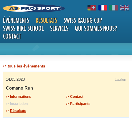
ÉVÉNEMENTS
RÉSULTATS
SWISS RACING CUP
SWISS BIKE SCHOOL
SERVICES
QUI SOMMES-NOUS?
CONTACT
DÉTAILS
tous les événements
14.05.2023
Laufen
Comano Run
Informations
Contact
Inscription
Participants
Résultats