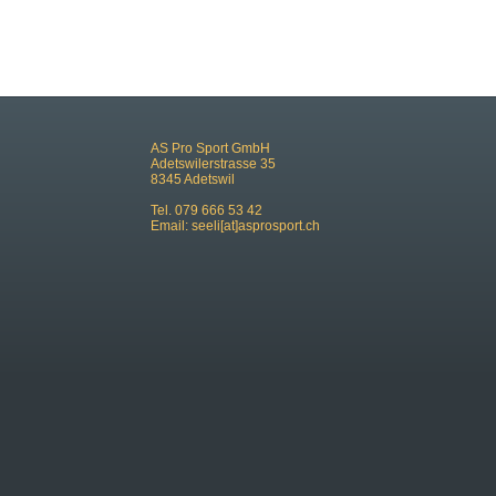
AS Pro Sport GmbH
Adetswilerstrasse 35
8345 Adetswil
Tel. 079 666 53 42
Email:
seeli[at]asprosport.ch