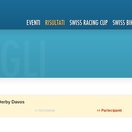
EVENTI
RISULTATI
SWISS RACING CUP
SWISS BI
GLI
Derby Davos
Iscrizione
Partecipanti