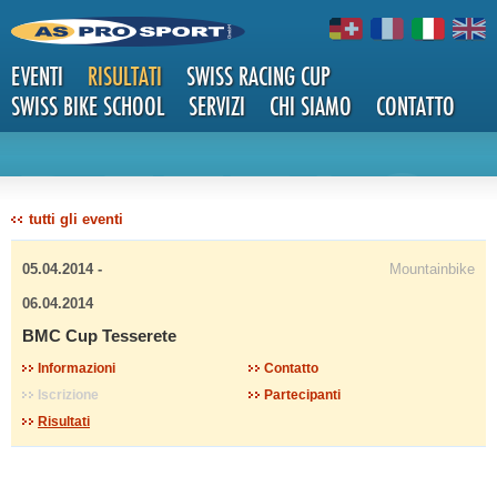
EVENTI
RISULTATI
SWISS RACING CUP
SWISS BIKE SCHOOL
SERVIZI
CHI SIAMO
CONTATTO
DETTAG
tutti gli eventi
05.04.2014 -
Mountainbike
06.04.2014
BMC Cup Tesserete
LI
Informazioni
Contatto
Iscrizione
Partecipanti
Risultati