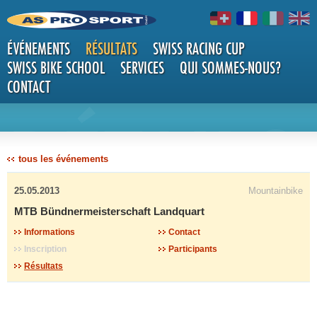
ÉVÉNEMENTS
RÉSULTATS
SWISS RACING CUP
SWISS BIKE SCHOOL
SERVICES
QUI SOMMES-NOUS?
CONTACT
DÉTAILS
tous les événements
25.05.2013
Mountainbike
MTB Bündnermeisterschaft Landquart
Informations
Contact
Inscription
Participants
Résultats