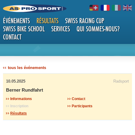
ÉVÉNEMENTS
RÉSULTATS
SWISS RACING CUP
SWISS BIKE SCHOOL
SERVICES
QUI SOMMES-NOUS?
CONTACT
DÉTAILS
tous les événements
10.05.2025
Radsport
Berner Rundfahrt
Informations
Contact
Inscription
Participants
Résultats