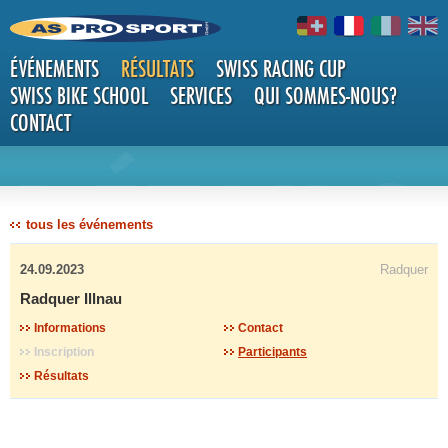
ÉVÉNEMENTS
RÉSULTATS
SWISS RACING CUP
SWISS BIKE SCHOOL
SERVICES
QUI SOMMES-NOUS?
CONTACT
DÉTAILS
tous les événements
24.09.2023
Radquer
Radquer Illnau
Informations
Contact
Inscription
Participants
Résultats