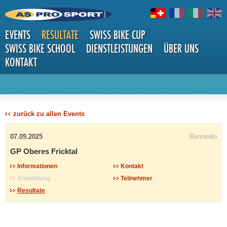
EVENTS
RESULTATE
SWISS BIKE CUP
SWISS BIKE SCHOOL
DIENSTLEISTUNGEN
ÜBER UNS
KONTAKT
DETAILS
zurück zu allen Events
07.09.2025
Rennvelo
GP Oberes Fricktal
Informationen
Kontakt
Anmeldung
Teilnehmer
Resultate