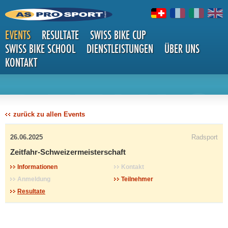
EVENTS
RESULTATE
SWISS BIKE CUP
SWISS BIKE SCHOOL
DIENSTLEISTUNGEN
ÜBER UNS
KONTAKT
DETAILS
zurück zu allen Events
26.06.2025
Radsport
Zeitfahr-Schweizermeisterschaft
Informationen
Kontakt
Anmeldung
Teilnehmer
Resultate