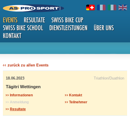
EVENTS
RESULTATE
SWISS BIKE CUP
SWISS BIKE SCHOOL
DIENSTLEISTUNGEN
ÜBER UNS
KONTAKT
DETAILS
zurück zu allen Events
18.06.2023
Triathlon/Duathlon
Tägitri Wettingen
Informationen
Kontakt
Anmeldung
Teilnehmer
Resultate