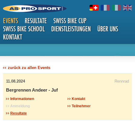
EVENTS
RESULTATE
SWISS BIKE CUP
SWISS BIKE SCHOOL
DIENSTLEISTUNGEN
ÜBER UNS
KONTAKT
DETAILS
zurück zu allen Events
11.08.2024
Rennrad
Bergrennen Andeer - Juf
Informationen
Kontakt
Anmeldung
Teilnehmer
Resultate