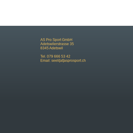
AS Pro Sport GmbH
Adetswilerstrasse 35
8345 Adetswil
Tel. 079 666 53 42
Email:
seeli[at]asprosport.ch