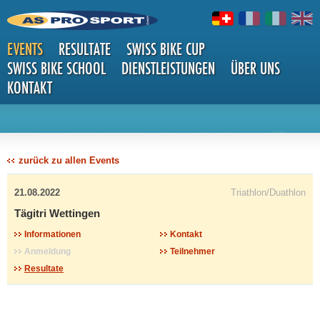
EVENTS
RESULTATE
SWISS BIKE CUP
SWISS BIKE SCHOOL
DIENSTLEISTUNGEN
ÜBER UNS
KONTAKT
DETAILS
zurück zu allen Events
21.08.2022
Triathlon/Duathlon
Tägitri Wettingen
Informationen
Kontakt
Anmeldung
Teilnehmer
Resultate