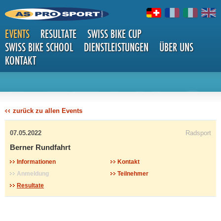
EVENTS
RESULTATE
SWISS BIKE CUP
SWISS BIKE SCHOOL
DIENSTLEISTUNGEN
ÜBER UNS
KONTAKT
DETAILS
zurück zu allen Events
07.05.2022
Radsport
Berner Rundfahrt
Informationen
Kontakt
Anmeldung
Teilnehmer
Resultate