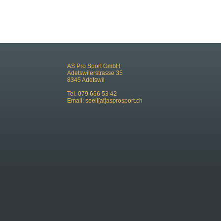
AS Pro Sport GmbH
Adetswilerstrasse 35
8345 Adetswil
Tel. 079 666 53 42
Email:
seeli[at]asprosport.ch