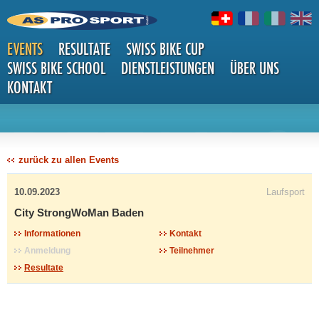
EVENTS
RESULTATE
SWISS BIKE CUP
SWISS BIKE SCHOOL
DIENSTLEISTUNGEN
ÜBER UNS
KONTAKT
DETAILS
zurück zu allen Events
10.09.2023
Laufsport
City StrongWoMan Baden
Informationen
Kontakt
Anmeldung
Teilnehmer
Resultate