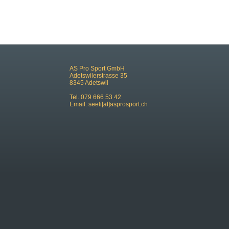
AS Pro Sport GmbH
Adetswilerstrasse 35
8345 Adetswil
Tel. 079 666 53 42
Email:
seeli[at]asprosport.ch