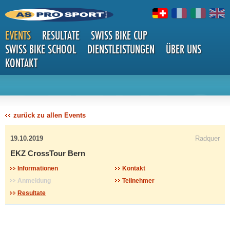
EVENTS
RESULTATE
SWISS BIKE CUP
SWISS BIKE SCHOOL
DIENSTLEISTUNGEN
ÜBER UNS
KONTAKT
DETAILS
zurück zu allen Events
19.10.2019
Radquer
EKZ CrossTour Bern
Informationen
Kontakt
Anmeldung
Teilnehmer
Resultate