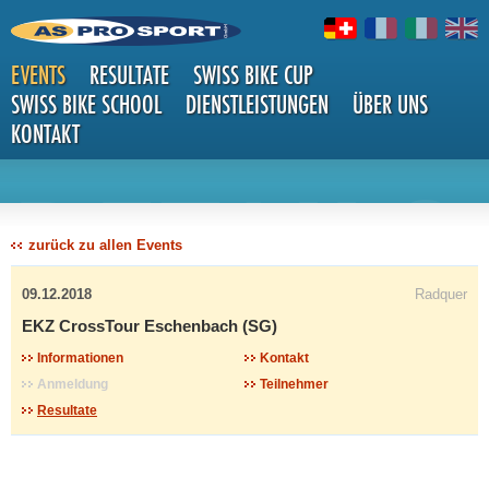
EVENTS
RESULTATE
SWISS BIKE CUP
SWISS BIKE SCHOOL
DIENSTLEISTUNGEN
ÜBER UNS
KONTAKT
DETAILS
zurück zu allen Events
09.12.2018
Radquer
EKZ CrossTour Eschenbach (SG)
Informationen
Kontakt
Anmeldung
Teilnehmer
Resultate