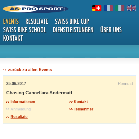
EVENTS
RESULTATE
SWISS BIKE CUP
SWISS BIKE SCHOOL
DIENSTLEISTUNGEN
ÜBER UNS
KONTAKT
DETAILS
zurück zu allen Events
25.06.2017
Rennrad
Chasing Cancellara Andermatt
Informationen
Kontakt
Anmeldung
Teilnehmer
Resultate