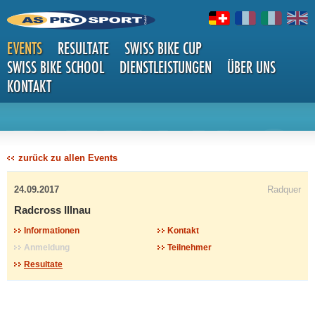
EVENTS
RESULTATE
SWISS BIKE CUP
SWISS BIKE SCHOOL
DIENSTLEISTUNGEN
ÜBER UNS
KONTAKT
DETAILS
zurück zu allen Events
24.09.2017
Radquer
Radcross Illnau
Informationen
Kontakt
Anmeldung
Teilnehmer
Resultate