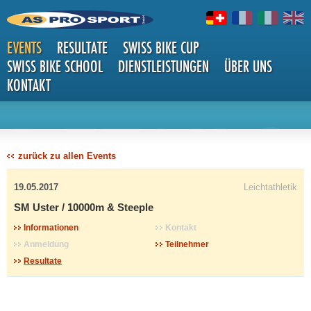
EVENTS
RESULTATE
SWISS BIKE CUP
SWISS BIKE SCHOOL
DIENSTLEISTUNGEN
ÜBER UNS
KONTAKT
DETAILS
zurück zu allen Events
19.05.2017
Leichtathletik
SM Uster / 10000m & Steeple
Informationen
Kontakt
Anmeldung
Teilnehmer
Resultate