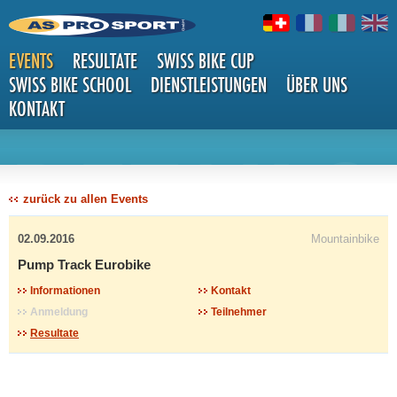
EVENTS
RESULTATE
SWISS BIKE CUP
SWISS BIKE SCHOOL
DIENSTLEISTUNGEN
ÜBER UNS
KONTAKT
DETAILS
zurück zu allen Events
02.09.2016
Mountainbike
Pump Track Eurobike
Informationen
Kontakt
Anmeldung
Teilnehmer
Resultate