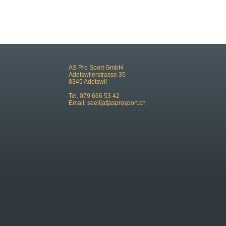
AS Pro Sport GmbH
Adetswilerstrasse 35
8345 Adetswil
Tel. 079 666 53 42
Email:
seeli[at]asprosport.ch