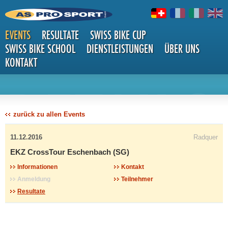
EVENTS
RESULTATE
SWISS BIKE CUP
SWISS BIKE SCHOOL
DIENSTLEISTUNGEN
ÜBER UNS
KONTAKT
DETAILS
zurück zu allen Events
11.12.2016
Radquer
EKZ CrossTour Eschenbach (SG)
Informationen
Kontakt
Anmeldung
Teilnehmer
Resultate