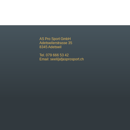
AS Pro Sport GmbH
Adetswilerstrasse 35
8345 Adetswil
Tel. 079 666 53 42
Email:
seeli[at]asprosport.ch