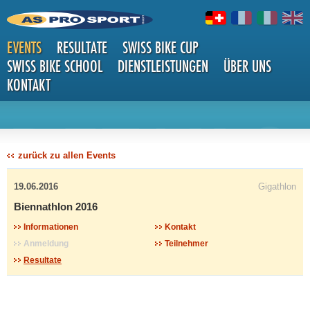
EVENTS
RESULTATE
SWISS BIKE CUP
SWISS BIKE SCHOOL
DIENSTLEISTUNGEN
ÜBER UNS
KONTAKT
DETAILS
zurück zu allen Events
19.06.2016
Gigathlon
Biennathlon 2016
Informationen
Kontakt
Anmeldung
Teilnehmer
Resultate