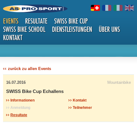
EVENTS
RESULTATE
SWISS BIKE CUP
SWISS BIKE SCHOOL
DIENSTLEISTUNGEN
ÜBER UNS
KONTAKT
DETAILS
zurück zu allen Events
16.07.2016
Mountainbike
SWISS Bike Cup Echallens
Informationen
Kontakt
Anmeldung
Teilnehmer
Resultate