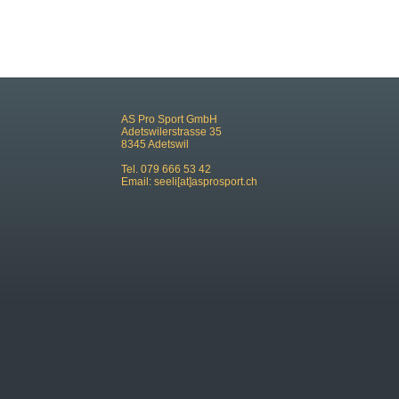
AS Pro Sport GmbH
Adetswilerstrasse 35
8345 Adetswil
Tel. 079 666 53 42
Email:
seeli[at]asprosport.ch