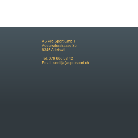
AS Pro Sport GmbH
Adetswilerstrasse 35
8345 Adetswil
Tel. 079 666 53 42
Email:
seeli[at]asprosport.ch