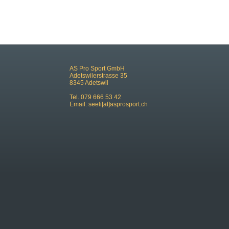
AS Pro Sport GmbH
Adetswilerstrasse 35
8345 Adetswil
Tel. 079 666 53 42
Email:
seeli[at]asprosport.ch