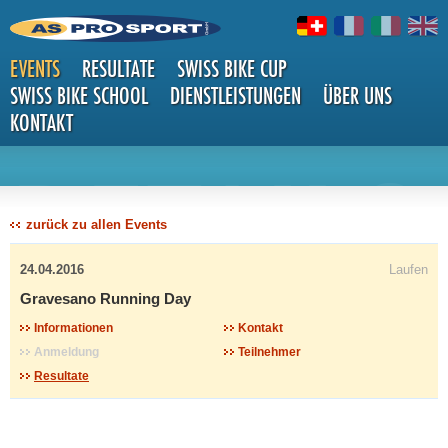
EVENTS
RESULTATE
SWISS BIKE CUP
SWISS BIKE SCHOOL
DIENSTLEISTUNGEN
ÜBER UNS
KONTAKT
DETAILS
zurück zu allen Events
24.04.2016
Laufen
Gravesano Running Day
Informationen
Kontakt
Anmeldung
Teilnehmer
Resultate