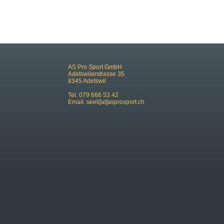
AS Pro Sport GmbH
Adetswilerstrasse 35
8345 Adetswil
Tel. 079 666 53 42
Email:
seeli[at]asprosport.ch