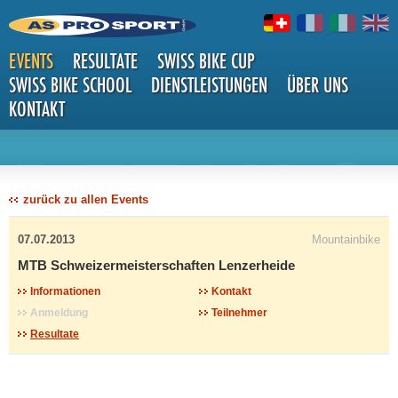
EVENTS
RESULTATE
SWISS BIKE CUP
SWISS BIKE SCHOOL
DIENSTLEISTUNGEN
ÜBER UNS
KONTAKT
DETAILS
zurück zu allen Events
07.07.2013
Mountainbike
MTB Schweizermeisterschaften Lenzerheide
Informationen
Kontakt
Anmeldung
Teilnehmer
Resultate