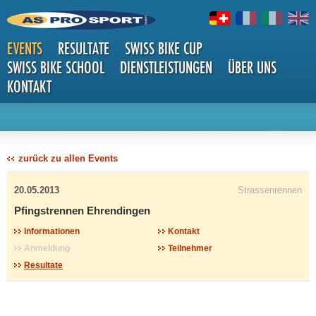
EVENTS
RESULTATE
SWISS BIKE CUP
SWISS BIKE SCHOOL
DIENSTLEISTUNGEN
ÜBER UNS
KONTAKT
DETAILS
zurück zu allen Events
20.05.2013
Strassenrennen
Pfingstrennen Ehrendingen
Informationen
Kontakt
Anmeldung
Teilnehmer
Resultate