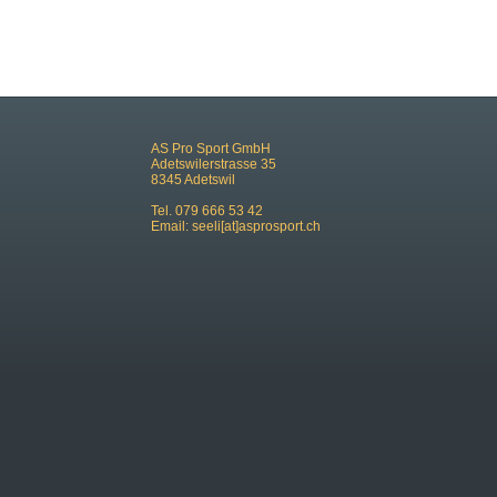
AS Pro Sport GmbH
Adetswilerstrasse 35
8345 Adetswil
Tel. 079 666 53 42
Email:
seeli[at]asprosport.ch