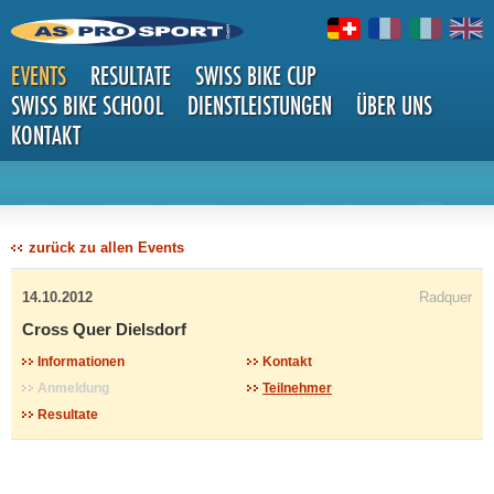
EVENTS
RESULTATE
SWISS BIKE CUP
SWISS BIKE SCHOOL
DIENSTLEISTUNGEN
ÜBER UNS
KONTAKT
DETAILS
zurück zu allen Events
14.10.2012
Radquer
Cross Quer Dielsdorf
Informationen
Kontakt
Anmeldung
Teilnehmer
Resultate