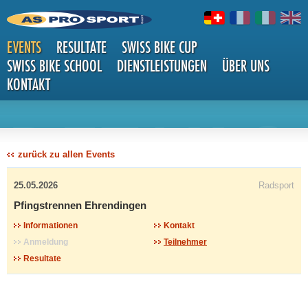
EVENTS
RESULTATE
SWISS BIKE CUP
SWISS BIKE SCHOOL
DIENSTLEISTUNGEN
ÜBER UNS
KONTAKT
DETAILS
zurück zu allen Events
25.05.2026
Radsport
Pfingstrennen Ehrendingen
Informationen
Kontakt
Anmeldung
Teilnehmer
Resultate